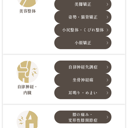
美脚矯正
美容整体
姿勢・猫背矯正
小尻整体・くびれ整体
小顔矯正
自律神経失調症
坐骨神経痛
自律神経・
内臓
耳鳴り・めまい
膝の痛み・
変形性膝関節症