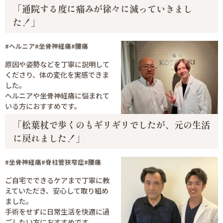
「通院する度に痛みが徐々に減っていきまし
た！」
#ヘルニア
#坐骨神経痛
#腰痛
原因や姿勢などを丁寧に説明して
くださり、体の変化を実感できま
した。
ヘルニアや坐骨神経痛に悩まれて
いる方におすすめです。
「松葉杖で歩くのもギリギリでしたが、元の生活
に戻れました！」
#坐骨神経痛
#脊柱管狭窄症
#腰痛
ご自宅でできるケアまで丁寧に教
えていただき、安心して取り組め
ました。
手術をせずに日常生活を快適に過
ごしたい方におすすめです。