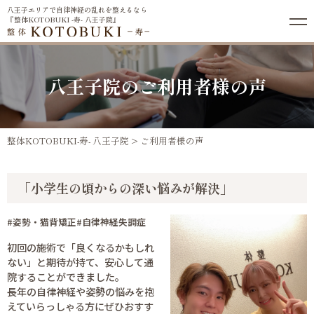
八王子エリアで自律神経の乱れを整えるなら
『整体KOTOBUKI -寿- 八王子院』
八王子院のご利用者様の声
整体KOTOBUKI-寿- 八王子院
>
ご利用者様の声
「小学生の頃からの深い悩みが解決」
#姿勢・猫背矯正
#自律神経失調症
初回の施術で「良くなるかもしれ
ない」と期待が持て、安心して通
院することができました。
長年の自律神経や姿勢の悩みを抱
えていらっしゃる方にぜひおすす