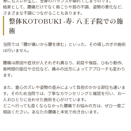
骨にもズレが生じ、全身のバランスが崩れてしまうのです。
結果として、腰痛だけでなく肩こりや首の不調、姿勢の悪化など、
さまざまな不調につながることもあります。
整体KOTOBUKI -寿- 八王子院での施
術
当院では「腰が痛いから腰を揉む」といった、その場しのぎの施術
は行いません。
腰痛は原因や症状が人それぞれ異なり、前屈や後屈、ひねり動作、
長時間の座位や立位など、痛みの出方によってアプローチも変わり
ます。
また、重心のズレや姿勢の歪みによって負担のかかる部位も違いま
す。そのため当院では、丁寧なカウンセリングと確認を行い、お一
人おひとりに合わせた施術を心がけています。
どこへ行っても良くならなかった腰痛でお悩みの方は、ぜひ一度ご
相談ください。あなたの腰痛と本気で向き合います。