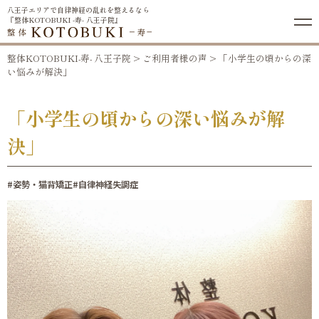
八王子エリアで自律神経の乱れを整えるなら
『整体KOTOBUKI -寿- 八王子院』
整体KOTOBUKI-寿- 八王子院
>
ご利用者様の声
>
「小学生の頃からの深
い悩みが解決」
「小学生の頃からの深い悩みが解
決」
#姿勢・猫背矯正
#自律神経失調症